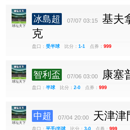
基夫
冰島超
07/07 03:15
球坛天下
克
盘口：
受半球
比分：
1-1
点券：
999
康塞普
智利盃
07/06 03:00
球坛天下
盘口：
半球
比分：
2-0
点券：
999
天津津
中超
07/04 20:00
球坛天下
盘口：
平手/半球
比分：
3-0
点券：
999