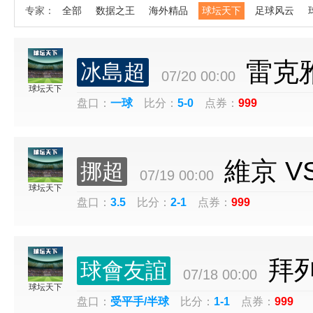
专家：
全部
数据之王
海外精品
球坛天下
足球风云
雷克雅
冰島超
07/20 00:00
球坛天下
盘口：
一球
比分：
5-0
点券：
999
維京 V
挪超
07/19 00:00
球坛天下
盘口：
3.5
比分：
2-1
点券：
999
拜列
球會友誼
07/18 00:00
球坛天下
盘口：
受平手/半球
比分：
1-1
点券：
999