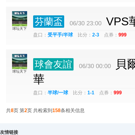
VPS
芬蘭盃
06/30 23:00
球坛天下
盘口：
受平手/半球
比分：
2-3
点券：
999
貝爾
球會友誼
06/30 00:00
球坛天下
華
盘口：
半球/一球
比分：
1-1
点券：
999
共
8
页 第
2
页 共检索到
158
条相关信息
友情链接