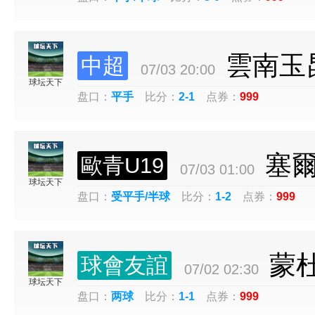
雲南玉昆
中超
07/03 20:00
球坛天下
盘口：
平手
比分：
2-1
点券：
999
塞爾
歐青U19
07/03 01:00
球坛天下
盘口：
受平手/半球
比分：
1-2
点券：
999
蒙杜
球會友誼
07/02 02:30
球坛天下
盘口：
两球
比分：
1-1
点券：
999